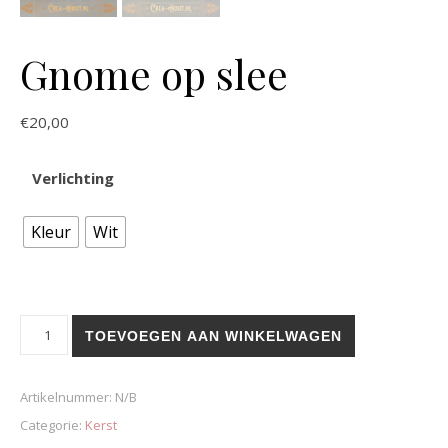
Gnome op slee
€
20,00
Verlichting
Kleur
Wit
Gnome op slee aantal
TOEVOEGEN AAN WINKELWAGEN
Artikelnummer:
N/B
Categorie:
Kerst