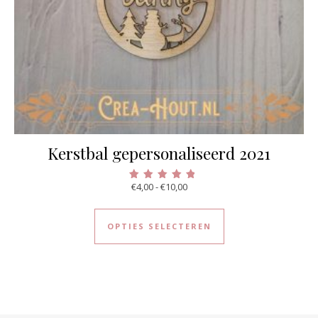
Kerstbal gepersonaliseerd 2021
Prijsklasse: €4,00 tot €10,00
€
4,00
-
€
10,00
Gewaardeerd
5.00
Dit product heeft 
uit 5
OPTIES SELECTEREN